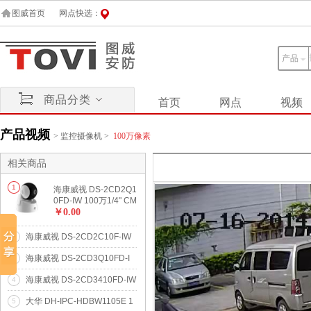
图威首页
网点快选：
产品
商品分类
首页
网点
视频
产品视频
>
监控摄像机
>
100万像素
相关商品
1
海康威视 DS-2CD2Q1
0FD-IW 100万1/4" CM
OS ICR日夜型半球网
￥0.00
络摄像机
海康威视 DS-2CD2C10F-IW
2
100万1/4" CMOS多功能报警
海康威视 DS-2CD3Q10FD-I
3
型网络摄像机
W 100万1/4" CMOS ICR日夜
海康威视 DS-2CD3410FD-IW
4
型半球网络摄像机
100万1/4” CMOS多功能报警
大华 DH-IPC-HDBW1105E 1
5
卡片型网络摄像机