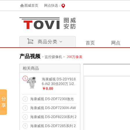
图威首页
网点快选：
商品分类
首页
网点
产品视频
>
监控摄像机
>
200万像素
相关商品
1
海康威视 DS-2DY918
6-AI2 30倍200万 1/2.
8" ICR红外一体化网络
￥0.00
高清云台摄像机
海康威视 DS-2DF7230I激光
2
球机系列 200 万像素激光红外
海康威视 DS-2DF7230IX-AW
3
网络高清高速智能球机
系列 200 万像素激光红外网络
海康威视 DS-2DF8223I系列 2
4
高清高速雨刷智能球机
00 万像素星光级红外网络高
海康威视 DS-2DF7285系列 2
5
清高速智能球机