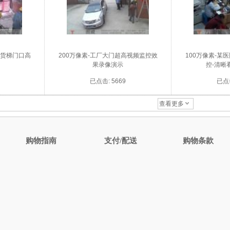
工货梯门口高
200万像素-工厂大门超高视频监控效
100万像素-某
果录像演示
控-清晰
已点击: 5669
已点击
查看更多
购物指南
支付/配送
购物条款