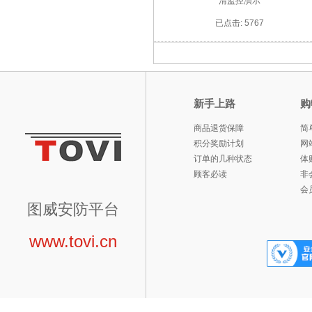
清监控演示
已点击: 5767
新手上路
购
商品退货保障
简
积分奖励计划
网
订单的几种状态
体
顾客必读
非
会
图威安防平台
www.tovi.cn