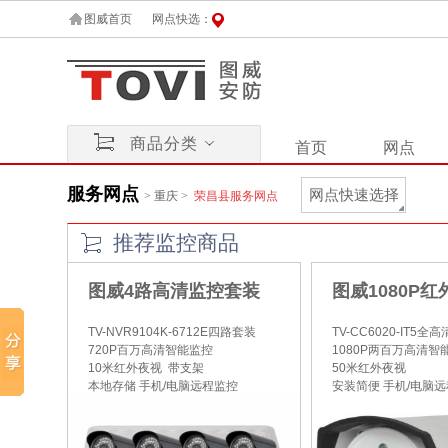
图威首页
网点快选：
商品分类
首页
网点
服务网点
网点快速选择
>
重庆
>
荣昌县服务网点
推荐监控商品
图威4路高清监控套装
图威1080P
TV-NVR9104K-6712E四路套装
TV-CC6020-IT5
720P百万高清智能监控
1080P两百万高清智
10米红外夜视 带支架
50米红外夜视
本地存储 手机/电脑远程监控
安装简便 手机/电脑