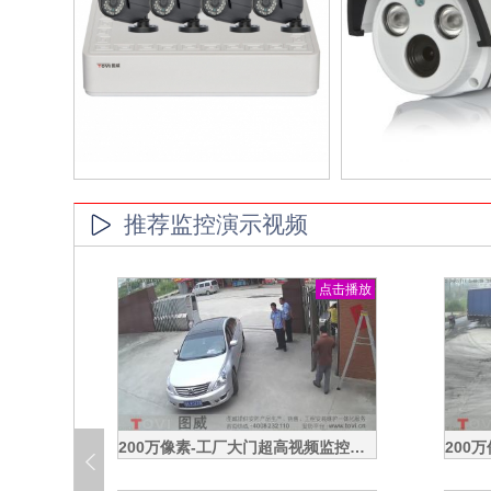
推荐监控演示视频
击播放
点击播放
200万像素-清远某工厂各围墙超高清视频监控效果录像演示
100万像素-广州琶洲保利建筑工地塔吊高清高速球监控效果演示