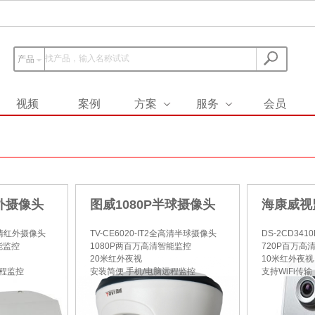
产品
视频
案例
方案
服务
会员
红外摄像头
图威1080P半球摄像头
海康威视
全高清红外摄像头
TV-CE6020-IT2全高清半球摄像头
DS-2CD341
能监控
1080P两百万高清智能监控
720P百万高
20米红外夜视
10米红外夜视
远程监控
安装简便 手机/电脑远程监控
支持WiFi传