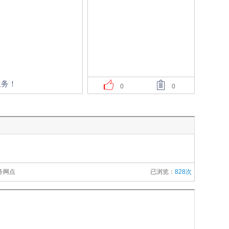
服务！
0
0
务网点
已浏览：
828次