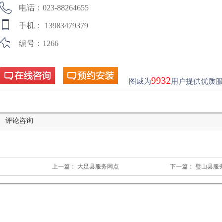
电话：023-88264655
手机： 13983479379
编号：1266
9932
图威为
用户提供优质
在线咨询
预约安装
评论咨询
上一篇：
大足县服务网点
下一篇：
璧山县服