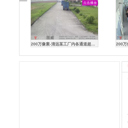
击播放
点击播放
200万像素-某仓库物品间超清视频监控效果录像演示
100万像素-深圳宝安某建筑工地门禁出入口高清监控演示