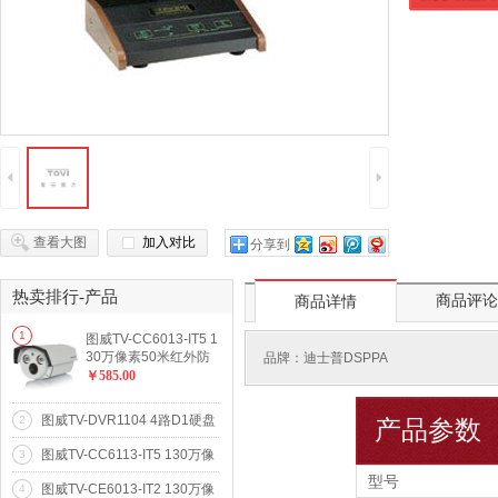
到货通
4
5
查看大图
加入对比
分享到
热卖排行-产品
商品评论
商品详情
1
图威TV-CC6013-IT5 1
30万像素50米红外防
品牌：
迪士普DSPPA
水网络高清摄像机(96
￥585.00
0p)
图威TV-DVR1104 4路D1硬盘
2
产品参数
录像机(VGA)(SATA*1)
图威TV-CC6113-IT5 130万像
3
素50米红外防水网络高清摄像
型号
图威TV-CE6013-IT2 130万像
4
机(960p)