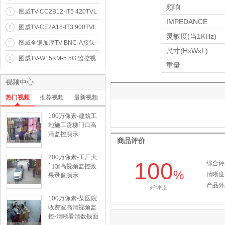
素20米红外阵列网络高清摄像
频响
图威TV-CC2B12-IT5 420TVL
5
机(960p)
50米点阵红外摄像机(1/4"Son
IMPEDANCE
图威TV-CE2A18-IT3 900TVL
6
y CCD)
高清30米红外半球摄像机(1/
灵敏度(当1KHz)
图威全铜加厚TV-BNC-A接头--
7
4"CMOS IR-CUT 低照度)
尺寸(HxWxL)
全铜Q9头
图威TV-W15KM-5.5G 监控视
8
重量
频10公里无线网络传输器
视频中心
热门视频
推荐视频
最新视频
100万像素-建筑工
地施工货梯门口高
清监控演示
商品评价
200万像素-工厂大
100
综合评
门超高视频监控效
%
清晰度
果录像演示
产品外
好评度
100万像素-某医院
收费室高清视频监
控-清晰看清数钱面