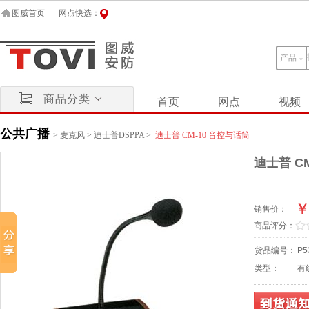
图威首页
网点快选：
产品
商品分类
首页
网点
视频
公共广播
>
麦克风
>
迪士普DSPPA
>
迪士普 CM-10 音控与话筒
迪士普 C
￥
销售价：
/
.
商品评分：
货品编号：
P5
类型：
有