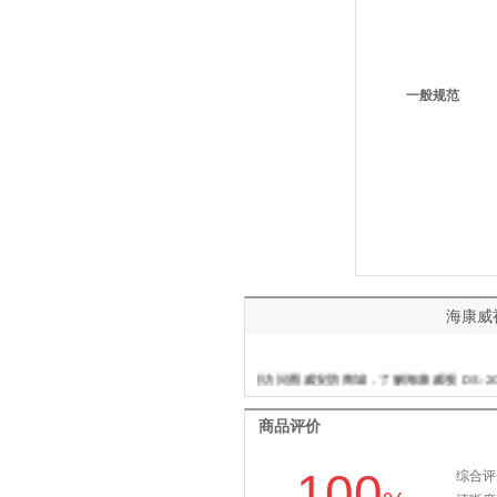
一般规范
海康威视
欢迎访问图威安防商城 . 了解海康威视 DS-2CD42
商品评价
推荐信息：图威提供海康威视 DS-2CD4212FWD-I(Z)
100
综合评