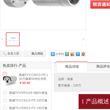
到货通
4
5
查看大图
加入对比
分享到
热卖排行-产品
商品评论
商品详情
1
图威TV-CC6013-IT5 1
30万像素50米红外防
品牌：
海康
水网络高清摄像机(96
￥585.00
数字像素：130万
0p)
图威TV-DVR1104 4路D1硬盘
2
录像机(VGA)(SATA*1)
1 产品概述
图威TV-CC6113-IT5 130万像
3
素50米红外防水网络高清摄像
图威TV-CE6013-IT2 130万像
4
机(960p)