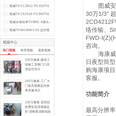
素20米红外阵列网络高清摄像
图威安防
图威TV-CC2B12-IT5 420TVL
5
机(960p)
50米点阵红外摄像机(1/4"Son
30万1/3
图威TV-CE2A18-IT3 900TVL
6
y CCD)
高清30米红外半球摄像机(1/
2CD421
图威全铜加厚TV-BNC-A接头--
7
4"CMOS IR-CUT 低照度)
全铜Q9头
络传输、Sm
图威TV-W15KM-5.5G 监控视
8
频10公里无线网络传输器
FWD-I(
视频中心
咨询。
热门视频
推荐视频
最新视频
海康威视
100万像素-建筑工
日夜型筒型
地施工货梯门口高
购海康项目
清监控演示
客服。
200万像素-工厂大
门超高视频监控效
果录像演示
功能简介
100万像素-某医院
收费室高清视频监
最高分辨率可
控-清晰看清数钱面