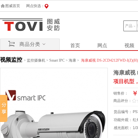
图威首页
网点快选：
产品
商品分类
首页
网点
视频
视频监控
>
监控摄像机
>
Smart IPC
>
海康
>
海康威视 DS-2CD4212FWD-I(Z)(H)(S
海康威视 D
项目机型
￥
销售价：
/
.
商品评分：
货品编号：
P5
功能外观：
红
感光面积：
1/3