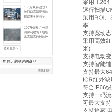
额
采用H.264 
100万像素-建筑工
逐行扫描C
地门口高清视频监
采用ROI
控效果录像演示
率
100万像素-广州琶
支持宽动态范
洲保利建筑工地塔
吊高清高速球监控
采用高效红外
效果演示
米)
查看更多
支持电动变焦
您最近浏览过的商品
支持智能辅助
支持最大64G
清除列表
ICR红外
符合IP6
支持三码流
可最大支持
支持透雾,